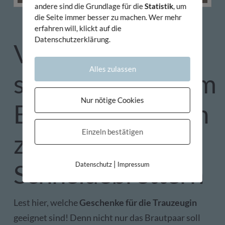
andere sind die Grundlage für die
Statistik
, um
die Seite immer besser zu machen. Wer mehr
erfahren will, klickt auf die
Datenschutzerklärung.
Von
Alles zulassen
selbstgeschöpftem
Nur nötige Cookies
Briefpapier bis hin
Einzeln bestätigen
zu angefertigten
|
Schneidebrettern
Datenschutz
Impressum
Lest hier, welche
Geschenke für die Trauzeugin
geeignet sind! Denn nicht nur das Brautpaar soll